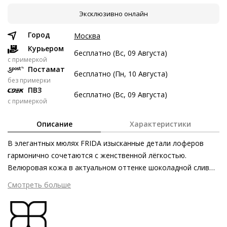
Эксклюзивно онлайн
7 авг
21 авг
4 сен
18 сен
3 997 ₽
3 997 ₽
3 997 ₽
3 999 ₽
Город
Москва
Без переплат
Курьером
бесплатно (Вс, 09 Августа)
c примеркой
Постамат
бесплатно (Пн, 10 Августа)
Долями
без примерки
ПВЗ
Разделите стоимость покупки
бесплатно (Вс, 09 Августа)
с примеркой
Заплатите сейчас только часть, а оставшееся будем
списывать каждые две недели
Описание
Характеристики
В элегантных мюлях FRIDA изысканные детали лоферов
гармонично сочетаются с женственной лёгкостью.
Велюровая кожа в актуальном оттенке шоколадной сливы
3 997 ₽ сейчас
и декоративная планка подчёркивают изящество силуэта.
Смотреть больше
Затем по 3 997 ₽ раз в 2 недели
Мягкость технологии Butterflight для безупречного
удобства: благодаря первоклассной отделке пара обладает
превосходной гибкостью, а конструкция невероятно легка,