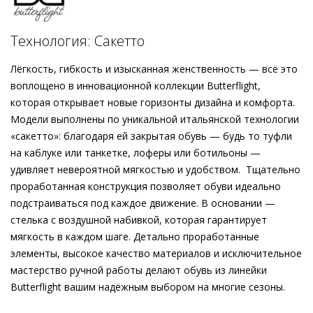
а потому исключительно комфортна. Блочный каблук в тон
модели усиливает элегантность образа. Женственные мюли
Подробнее о сервисе можно узнать на
dolyame.ru
Högl на мягкой кожаной подкладке покоряют комбинацией
Технология: Сакетто
актуального дизайна с высочайшими требованиями к
комфорту: изготовленные с уважением к принципам
Лёгкость, гибкость и изысканная женственность — всё это
этичности и экологичности, они станут надёжными
воплощено в инновационной коллекции Butterflight,
спутниками на воскресном бранче, на вечеринке под
которая открывает новые горизонты дизайна и комфорта.
открытым небом или на ужине в отпуске. Идеально
Модели выполнены по уникальной итальянской технологии
дополнит образ сумка
«сакетто»: благодаря ей закрытая обувь — будь то туфли
NATALIE
.
на каблуке или танкетке, лоферы или ботильоны —
удивляет невероятной мягкостью и удобством. Тщательно
проработанная конструкция позволяет обуви идеально
подстраиваться под каждое движение. В основании —
стелька с воздушной набивкой, которая гарантирует
мягкость в каждом шаге. Детально проработанные
элементы, высокое качество материалов и исключительное
мастерство ручной работы делают обувь из линейки
Butterflight вашим надёжным выбором на многие сезоны.
Внешний материал
Велюровая кожа