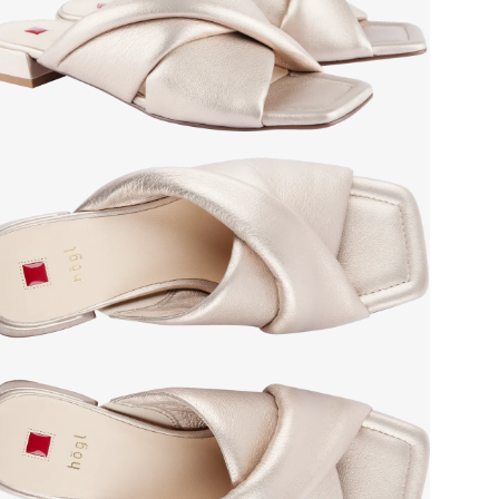
Сез
Стр
Тем