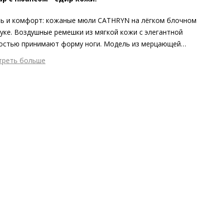
ь и комфорт: кожаные мюли CATHRYN на лёгком блочном
уке. Воздушные ремешки из мягкой кожи с элегантной
остью принимают форму ноги. Модель из мерцающей
ллизированной кожи, изготовленная этичными методами на
треть больше
огически безопасном производстве, вдохновляет на
шний материал
Металлизированная кожа
ание захватывающих образов и привносит нотки летнего
тренний материал
Натуральная кожа
мизма в любой гардероб.
ериал
Чрезвычайно мягкая кожа ягнёнка, покрытая
аллизированной фольгой
ериал подошвы
Синтетический полимер
ота каблука
20 мм
 каблука
Блочный каблук
ма мыса
Открытый
 застежки
Без застёжки
ота об окружающей среде
Материалы подкладки и
дных стелек отмечены сертификатами Leather Working Group,
риал верха отмечен золотым сертификатом Leather Working
p