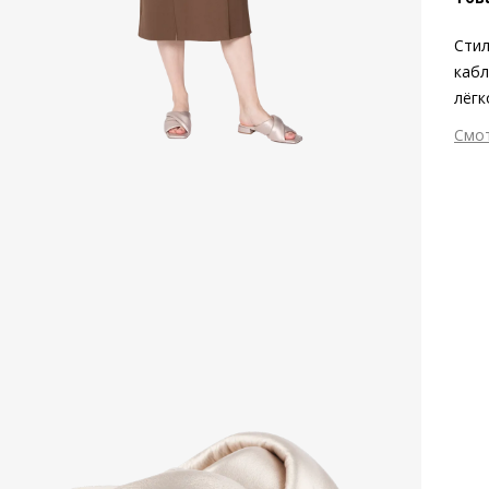
Стил
кабл
лёгк
мета
Смо
экол
Вне
созд
Вну
опти
Мат
мет
Мат
Выс
Тип
Фор
Вид
Заб
вкла
мате
Grou