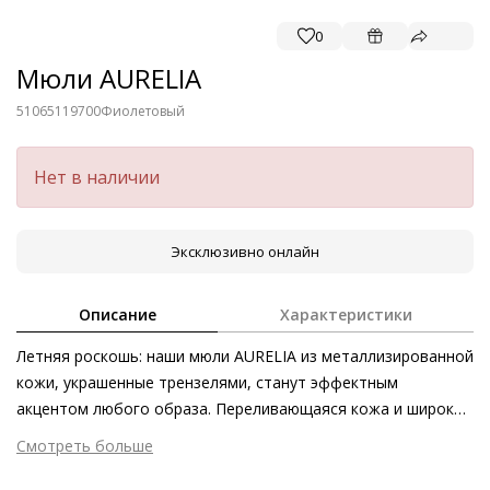
0
Мюли AURELIA
51065119700
Фиолетовый
Нет в наличии
Эксклюзивно онлайн
Описание
Характеристики
Летняя роскошь: наши мюли AURELIA из металлизированной
кожи, украшенные трензелями, станут эффектным
акцентом любого образа. Переливающаяся кожа и широкие
блочные каблуки подчёркивают стиль ретро.
Смотреть больше
Непринуждённое изящество и высокий уровень комфорта
Внешний материал
Металлизированная кожа
сделали эти женственные мюли незаменимым аксессуаром