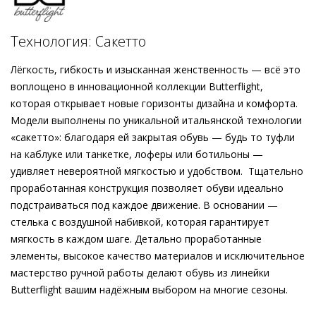
первоклассного качества приятно облегает стопу, доводя
ощущения до совершенства. Блочный каблук визуально
Подробнее о сервисе можно узнать на
dolyame.ru
удлиняет ногу, а золотистый декоративный элемент
Технология: Сакетто
подчёркивает элегантность матовой голубой кожи,
полученной этичными методами на экологически
Лёгкость, гибкость и изысканная женственность — всё это
безопасном производстве. Носите эти комфортные летние
воплощено в инновационной коллекции Butterflight,
мюли по дороге в бассейн, на обед или в кафе.
которая открывает новые горизонты дизайна и комфорта.
Модели выполнены по уникальной итальянской технологии
«сакетто»: благодаря ей закрытая обувь — будь то туфли
на каблуке или танкетке, лоферы или ботильоны —
удивляет невероятной мягкостью и удобством. Тщательно
проработанная конструкция позволяет обуви идеально
подстраиваться под каждое движение. В основании —
стелька с воздушной набивкой, которая гарантирует
мягкость в каждом шаге. Детально проработанные
элементы, высокое качество материалов и исключительное
мастерство ручной работы делают обувь из линейки
Butterflight вашим надёжным выбором на многие сезоны.
Внешний материал
Гладкая кожа