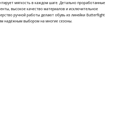
нтирует мягкость в каждом шаге. Детально проработанные
енты, высокое качество материалов и исключительное
ерство ручной работы делают обувь из линейки Butterflight
м надёжным выбором на многие сезоны.
шний материал
Гладкая кожа
тренний материал
Натуральная кожа
ериал
Элегантная высококачественная кожа ягнёнка с
вым финишем; глянцевая телячья кожа с лакированной
ерхностью
ериал подошвы
Термопластичный полиуретан (TPU)
ота каблука
60 мм
 каблука
Блочный каблук
ма мыса
Заострённый
 застежки
Без застёжки
ота об окружающей среде
Материалы верха, подкладки и
дных стелек отмечены сертификатами Leather Working Group
он
Осень/зима
ана изготовления
Индия
бенности
Модель Butterflight