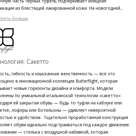
чную часть чёрных туфель подчёркивает изящная
икация из блестящей лакированной кожи. На новогодней
ринке или даже на балу – изогнутый каблук подчеркнёт
треть больше
зительность силуэта и позаботится о непревзойдённом
4 597 ₽ сейчас
орте даже при длительном ношении. Чёрные кожаные
атем по 4 597 ₽ раз в 2 недели
чки являются частью коллекции Högl Butterflight, которая
чается исключительной гибкостью и чрезвычайно мягкими
риалами. Подошва обеспечивает отличную поддержку, а
 первоклассного качества адаптируется под каждое
нология: Сакетто
дробнее о сервисе можно узнать на
dolyame.ru
ение. Лодочки Högl выполнены в традиционной технике
етто» этичными методами на экологически безопасном
ость, гибкость и изысканная женственность — всё это
зводстве.
ощено в инновационной коллекции Butterflight, которая
ывает новые горизонты дизайна и комфорта. Модели
лнены по уникальной итальянской технологии «сакетто»:
одаря ей закрытая обувь — будь то туфли на каблуке или
етке, лоферы или ботильоны — удивляет невероятной
остью и удобством. Тщательно проработанная конструкция
оляет обуви идеально подстраиваться под каждое движение.
новании — стелька с воздушной набивкой, которая