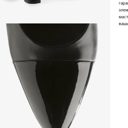
гара
элем
маст
ваши
Вне
Вну
Мат
мато
пов
Мат
Выс
Тип
Фор
Вид
Заб
вкла
Сез
Стр
Осо