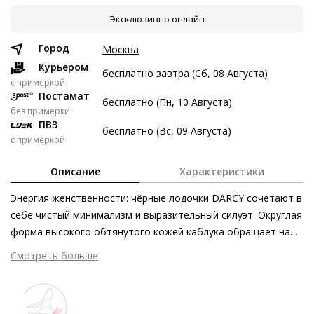
Эксклюзивно онлайн
7 авг
21 авг
4 сен
18 сен
3 697 ₽
3 697 ₽
3 697 ₽
3 699 ₽
Город
Москва
Без переплат
Курьером
бесплатно завтра (Сб, 08 Августа)
c примеркой
Постамат
бесплатно (Пн, 10 Августа)
Долями
без примерки
ПВЗ
Разделите стоимость покупки
бесплатно (Вс, 09 Августа)
с примеркой
Заплатите сейчас только часть, а оставшееся будем
списывать каждые две недели
Описание
Характеристики
Энергия женственности: чёрные лодочки DARCY сочетают в
себе чистый минимализм и выразительный силуэт. Округлая
форма высокого обтянутого кожей каблука обращает на
3 697 ₽ сейчас
себя внимание. Чтобы вы чувствовали себя комфортно в
Смотреть больше
Затем по 3 697 ₽ раз в 2 недели
этих туфлях, модель оснащена кожаной подкладкой и
стелькой с технологией Softline. Глубокий вырез слегка
заострённых лодочек дополнен серебристым декоративным