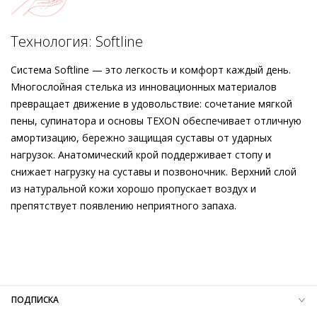
элементом, который гармонирует с глянцевым финишем
мягкой кожи.
Подробнее о сервисе можно узнать на
dolyame.ru
Технология: Softline
Система Softline — это легкость и комфорт каждый день.
Многослойная стелька из инновационных материалов
превращает движение в удовольствие: сочетание мягкой
пены, супинатора и основы TEXON обеспечивает отличную
амортизацию, бережно защищая суставы от ударных
нагрузок. Анатомический крой поддерживает стопу и
снижает нагрузку на суставы и позвоночник. Верхний слой
из натуральной кожи хорошо пропускает воздух и
препятствует появлению неприятного запаха.
Внешний материал
Гладкая кожа
Внутренний материал
Натуральная кожа
Материал
Крайне мягкая кожа ягнёнка с глянцевым
финишем
Материал подошвы
Кожаная подошва с изысканной
ПОДПИСКА
отделкой и резиновой вставкой