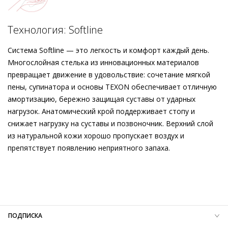
Каждый ваш шаг сопровождает инновационная технология
Softline, которая объединяет дополнительную
Подробнее о сервисе можно узнать на
dolyame.ru
амортизацию стельки с чрезвычайно мягкими и лёгкими
Технология: Softline
материалами – чтобы даже в обуви на каблуке вы ощущали
непревзойдённый комфорт. Контрастно с чёрными
Система Softline — это легкость и комфорт каждый день.
нарядами или гармонично вместе с цветочными платьями и
Многослойная стелька из инновационных материалов
пастельными юбками миди – эти лодочки превосходно
превращает движение в удовольствие: сочетание мягкой
сочетаются со множеством образов.
пены, супинатора и основы TEXON обеспечивает отличную
амортизацию, бережно защищая суставы от ударных
нагрузок. Анатомический крой поддерживает стопу и
снижает нагрузку на суставы и позвоночник. Верхний слой
из натуральной кожи хорошо пропускает воздух и
препятствует появлению неприятного запаха.
Внешний материал
Велюровая кожа
Внутренний материал
Без подкладки
Материал
Кожа козы с изысканным вельветовым
финишем
Материал подошвы
Термопластичный полиуретан (TPU)
ПОДПИСКА
Высота каблука
50 мм