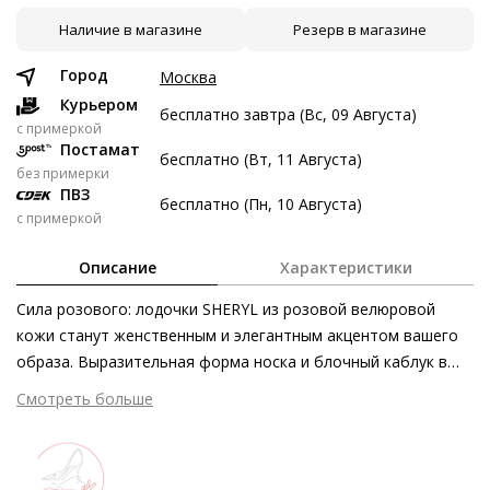
Наличие в магазине
Резерв в магазине
8 авг
22 авг
5 сен
19 сен
3 497 ₽
3 497 ₽
3 497 ₽
3 499 ₽
Город
Москва
Без переплат
Курьером
бесплатно завтра (Вс, 09 Августа)
c примеркой
Постамат
бесплатно (Вт, 11 Августа)
Долями
без примерки
ПВЗ
Разделите стоимость покупки
бесплатно (Пн, 10 Августа)
с примеркой
Заплатите сейчас только часть, а оставшееся будем
списывать каждые две недели
Описание
Характеристики
Сила розового: лодочки SHERYL из розовой велюровой
кожи станут женственным и элегантным акцентом вашего
образа. Выразительная форма носка и блочный каблук в
3 497 ₽ сейчас
тон модели подчёркивают эффектность силуэта. Помимо
Смотреть больше
Затем по 3 497 ₽ раз в 2 недели
экстравагантного экстерьера классическая модель Högl
покоряет уважением к европейским принципам этичности и
экологичности, а также первоклассным уровнем комфорта.