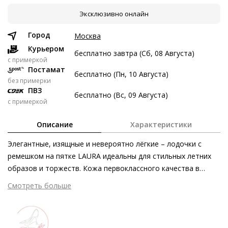
Эксклюзивно онлайн
7 авг
21 авг
4 сен
18 сен
4 197 ₽
4 197 ₽
4 197 ₽
4 199 ₽
Город
Москва
Без переплат
Курьером
бесплатно завтра (Сб, 08 Августа)
c примеркой
Постамат
бесплатно (Пн, 10 Августа)
Долями
без примерки
ПВЗ
Разделите стоимость покупки
бесплатно (Вс, 09 Августа)
с примеркой
Заплатите сейчас только часть, а оставшееся будем
списывать каждые две недели
Описание
Характеристики
Элегантные, изящные и невероятно лёгкие – лодочки с
ремешком на пятке LAURA идеальны для стильных летних
образов и торжеств. Кожа первоклассного качества в
4 197 ₽ сейчас
мерцающем жемчужно-белом оттенке подчёркивает
Смотреть больше
Затем по 4 197 ₽ раз в 2 недели
классически роскошный силуэт модели, слегка заострённая
форма носка служит женственным штрихом. Открытый крой
заботится о летней лёгкости, глянцевая кожаная подкладка