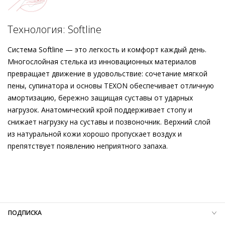
и мягкая стелька Softline обеспечивают исключительный
комфорт. Изделие дополнено выразительным блочным
Подробнее о сервисе можно узнать на
dolyame.ru
каблуком трапециевидной формы. В качестве свадебных
Технология: Softline
туфель в вашей истории любви или в сочетании с летним
платьем или брючным костюмом – открытые лодочки
Система Softline — это легкость и комфорт каждый день.
составят компанию по особым поводам и без.
Многослойная стелька из инновационных материалов
превращает движение в удовольствие: сочетание мягкой
пены, супинатора и основы TEXON обеспечивает отличную
амортизацию, бережно защищая суставы от ударных
нагрузок. Анатомический крой поддерживает стопу и
снижает нагрузку на суставы и позвоночник. Верхний слой
из натуральной кожи хорошо пропускает воздух и
препятствует появлению неприятного запаха.
Внешний материал
Гладкая кожа
Внутренний материал
Натуральная кожа
Материал
Мягкая, эластичная кожа ягненка с
шелковистым блеском и перламутровым покрытием
Материал подошвы
Термопластичный полиуретан (TPU)
ПОДПИСКА
Высота каблука
50 мм