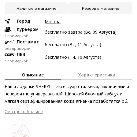
Наличие в магазине
Резерв в магазине
8 авг
22 авг
5 сен
19 сен
3 747 ₽
3 747 ₽
3 747 ₽
3 749 ₽
Город
Москва
Без переплат
Курьером
бесплатно завтра (Вс, 09 Августа)
c примеркой
Постамат
бесплатно (Вт, 11 Августа)
Долями
без примерки
ПВЗ
Разделите стоимость покупки
бесплатно (Пн, 10 Августа)
с примеркой
Заплатите сейчас только часть, а оставшееся будем
списывать каждые две недели
Описание
Характеристики
Наши лодочки SHERYL – аксессуар стильный, лаконичный и
невероятно универсальный. Широкий блочный каблук и
мягкая сертифицированная кожа ягнёнка позаботятся об
3 747 ₽ сейчас
уверенности в каждом шаге – лодочки будут надёжным
Смотреть больше
Затем по 3 747 ₽ раз в 2 недели
спутником в течение всего дня. Модель одинаково
великолепно дополняет как наряды с брюками, так и
образы на основе юбок или брючных костюмов.