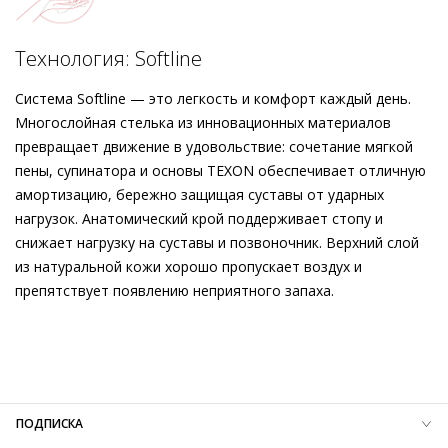
Подробнее о сервисе можно узнать на
dolyame.ru
Технология: Softline
Система Softline — это легкость и комфорт каждый день.
Многослойная стелька из инновационных материалов
превращает движение в удовольствие: сочетание мягкой
пены, супинатора и основы TEXON обеспечивает отличную
амортизацию, бережно защищая суставы от ударных
нагрузок. Анатомический крой поддерживает стопу и
снижает нагрузку на суставы и позвоночник. Верхний слой
из натуральной кожи хорошо пропускает воздух и
препятствует появлению неприятного запаха.
Внешний материал
Гладкая кожа
Внутренний материал
Без подкладки
Материал
Изысканная кожа ягнёнка первоклассного
качества с матовым финишем
Материал подошвы
Резиновая подошва с защитой от
ПОДПИСКА
скольжения