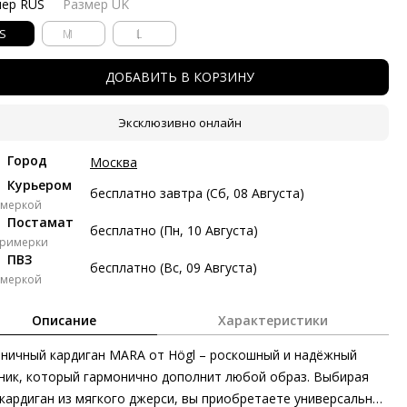
мер RUS
Размер UK
тями с Яндекс Сплит
S
M
L
косрочный Сплит с разбивкой платежей на 2 месяца. Без
тых платежей.
ДОБАВИТЬ В КОРЗИНУ
Платёж от 6 122 рублей в месяц
Эксклюзивно онлайн
 122 ₽ сейчас
Город
Москва
Курьером
авг
21 авг
4 сен
18 сен
бесплатно завтра (Сб, 08 Августа)
имеркой
122 ₽
6 122 ₽
6 122 ₽
6 124 ₽
Постамат
бесплатно (Пн, 10 Августа)
примерки
з переплат
ПВЗ
бесплатно (Вс, 09 Августа)
имеркой
ями
Описание
Характеристики
делите стоимость покупки
ничный кардиган MARA от Högl – роскошный и надёжный
атите сейчас только часть, а оставшееся будем списывать
ые две недели
ник, который гармонично дополнит любой образ. Выбирая
кардиган из мягкого джерси, вы приобретаете универсальный