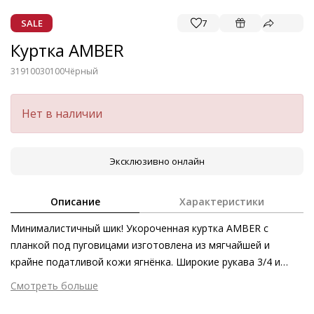
SALE
7
Куртка AMBER
31910030100
Чёрный
Нет в наличии
Эксклюзивно онлайн
Описание
Характеристики
Минималистичный шик! Укороченная куртка AMBER с
планкой под пуговицами изготовлена из мягчайшей и
крайне податливой кожи ягнёнка. Широкие рукава 3/4 и
слегка приспущенные плечи придают этой элегантной
Смотреть больше
модели, которую также можно носить в расстёгнутом виде
Внешний материал
Натуральная кожа
поверх блузы или рубашки, нотки непринуждённости.