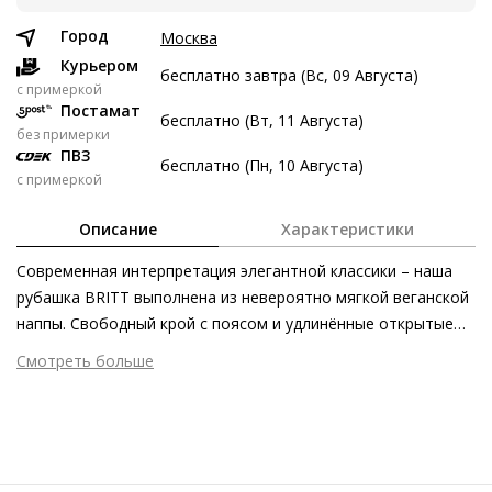
8 авг
22 авг
5 сен
19 сен
Город
Москва
5 247 ₽
5 247 ₽
5 247 ₽
5 249 ₽
Курьером
бесплатно завтра (Вс, 09 Августа)
c примеркой
Без переплат
Постамат
бесплатно (Вт, 11 Августа)
без примерки
ПВЗ
бесплатно (Пн, 10 Августа)
Долями
с примеркой
Разделите стоимость покупки
Описание
Характеристики
Заплатите сейчас только часть, а оставшееся будем
списывать каждые две недели
Современная интерпретация элегантной классики – наша
рубашка BRITT выполнена из невероятно мягкой веганской
наппы. Свободный крой с поясом и удлинённые открытые
манжеты превращают эту модель в крайне эффектный
Смотреть больше
предмет гардероба, который одинаково удачно смотрится
5 247 ₽ сейчас
Внешний материал
Веганская кожа
и с туфлями на каблуке, и с открытыми балетками. Сделано
Внутренний материал
Без подкладки
Затем по 5 247 ₽ раз в 2 недели
в Италии.
Материал
Эластичный материал, имитирующий кожу
наппа