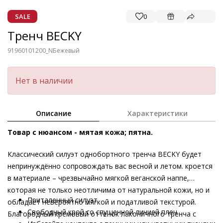
SALE
0
Тренч BECKY
91960101200_N
Бежевый
Нет в наличии
Описание
Характеристики
Товар с нюансом - мятая кожа; пятна.
Классический силуэт однобортного тренча BECKY будет
непринуждённо сопровождать вас весной и летом. кроется
в материале – чрезвычайно мягкой веганской наппе,
которая не только неотличима от натуральной кожи, но и
Приталенный силуэт
обладает невероятно мягкой и податливой текстурой.
Свободный крой со спущенной линией плеч
Благородный кремовый оттенок лаконичного тренча с