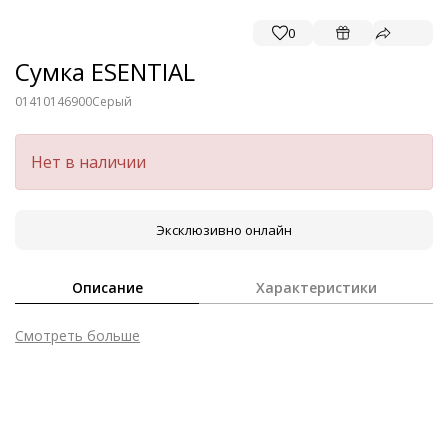
0
Сумка ESENTIAL
01410146900
Серый
Нет в наличии
Эксклюзивно онлайн
Описание
Характеристики
Смотреть больше
Внешний материал
Лаковая кожа
Материал
Кожа телёнка с глянцевой лакированной
поверхностью
Вместительность
Смартфон до 6,7''