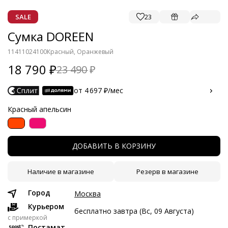
SALE
23
Сумка DOREEN
11411024100
Красный, Оранжевый
18 790
23 490
от 4 697 ₽/мес
Красный апельсин
Расчет носит предварительный характер. Финальная сумма
рассчитываются на этапе оплаты.
Частями с Яндекс Сплит
ДОБАВИТЬ В КОРЗИНУ
Краткосрочный Сплит с разбивкой платежей на 2 месяца.
Без скрытых платежей.
Наличие в магазине
Резерв в магазине
Город
Москва
Платёж от 4 697 рублей в месяц
Курьером
бесплатно завтра (Вс, 09 Августа)
4 697 ₽ сейчас
c примеркой
Постамат