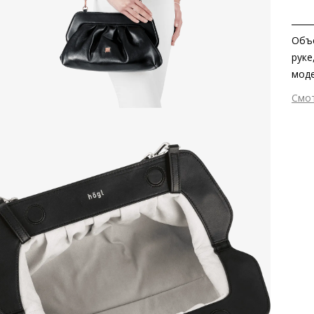
Объё
руке
моде
риди
Смо
Этим
Вне
но и
Вну
Мат
Вид
Раз
Сез
Стр
Тем