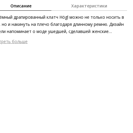
Описание
Характеристики
мный драпированный клатч Högl можно не только носить в
, но и накинуть на плечо благодаря длинному ремню. Дизайн
ли напоминает о моде ушедшей, сделавшей женские
кюли элементом классического женственного гардероба.
треть больше
 летом такие клатчи носят не только с вечерними нарядами,
шний материал
Гладкая кожа
 включают в непринуждённые повседневные образы.
тренний материал
Текстиль
ериал
гладкая кожа телёнка
 застежки
Магнит
мер аксессуара
31 x 18 x 11 см
он
Весна/лето
ана изготовления
Китай
а
HÖGL CITY