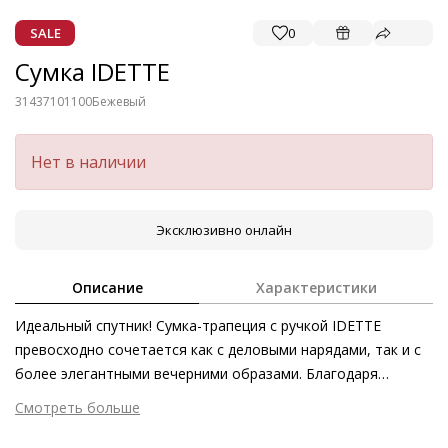
SALE
0
Сумка IDETTE
31437101100
Бежевый
Нет в наличии
Эксклюзивно онлайн
Описание
Характеристики
Идеальный спутник! Сумка-трапеция с ручкой IDETTE
превосходно сочетается как с деловыми нарядами, так и с
более элегантными вечерними образами. Благодаря
магнитной застёжке содержимое сумки будет находиться
Смотреть больше
под надёжной защитой, но в свободном для вас доступе.
Внешний материал
Гладкая кожа