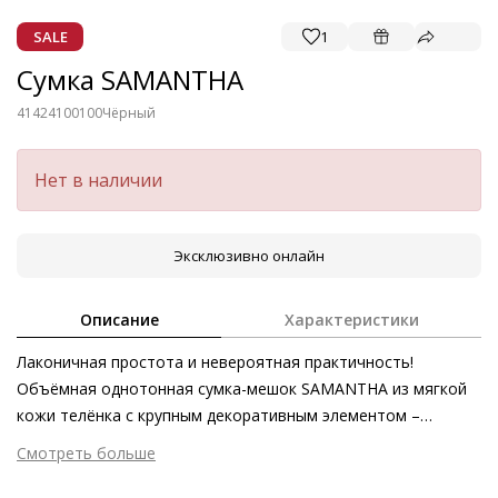
SALE
1
Сумка SAMANTHA
41424100100
Чёрный
Нет в наличии
Эксклюзивно онлайн
Описание
Характеристики
Лаконичная простота и невероятная практичность!
Объёмная однотонная сумка-мешок SAMANTHA из мягкой
кожи телёнка с крупным декоративным элементом –
незаменимый в этом осенне-зимнем сезоне аксессуар.
Смотреть больше
Благодаря своему классическому очарованию сумка будет
Внешний материал
Гладкая кожа
уместна в бесконечном количестве случаев.