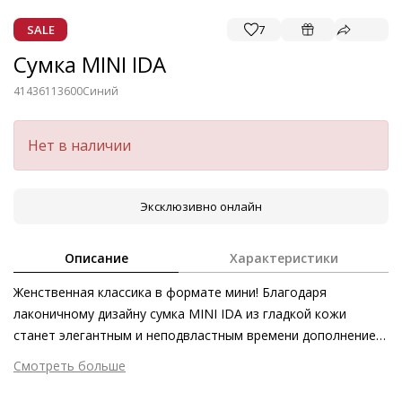
SALE
7
Сумка MINI IDA
41436113600
Синий
Нет в наличии
Эксклюзивно онлайн
Описание
Характеристики
Женственная классика в формате мини! Благодаря
лаконичному дизайну сумка MINI IDA из гладкой кожи
станет элегантным и неподвластным времени дополнением
к вашим нарядам. Миниатюрный аксессуар с ручкой
Смотреть больше
очаровательно подчёркивает женственность свободных
Внешний материал
Гладкая кожа
платьев и элегантных повседневных нарядов. Благодаря