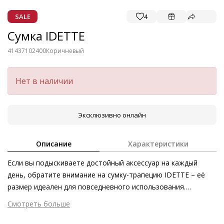
SALE
4
Сумка IDETTE
41437102400
Коричневый
Нет в наличии
Эксклюзивно онлайн
Описание
Характеристики
Если вы подыскиваете достойный аксессуар на каждый
день, обратите внимание на сумку-трапецию IDETTE – её
размер идеален для повседневного использования.
Надёжный компаньон днём, элегантный спутник вечером –
Смотреть больше
сумка IDETTE актуальна в любой ситуации. Магнитная
Внешний материал
Гладкая кожа
застёжка облегчает использование, однако держит