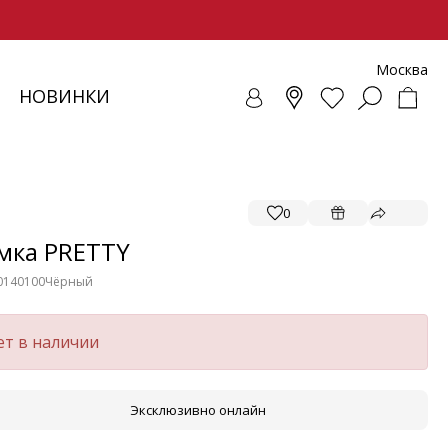
Москва
НОВИНКИ
СОВКИ
ЕНЧИ
СУАРЫ
ОЛЛЕКЦИЯ
ЛОФЕРЫ
РЕМНИ
ВЕТРОВКИ
SALE - ОБУВЬ
ЛЕТНИЕ МОДЕЛИ
БАЛЕТКИ И ЛОФЕРЫ
0
мка PRETTY
0140100
Чёрный
ет в наличии
Эксклюзивно онлайн