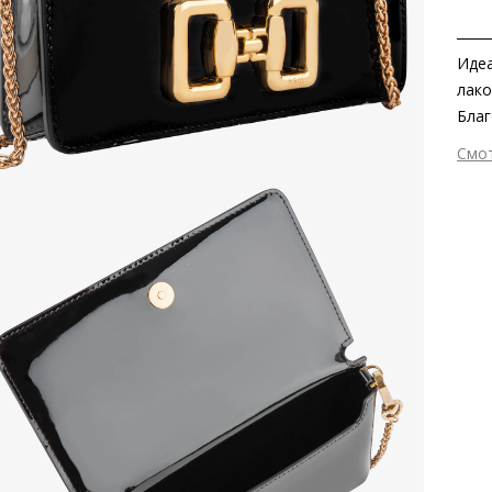
Идеа
лако
Благ
укра
Смо
и пе
Вне
обра
Вну
колл
Мат
Вид
Раз
Заб
серт
Сез
Стр
Осо