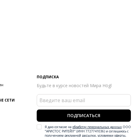
ПОДПИСКА
ин
Будьте в курсе новостей Мира Högl
Е СЕТИ
ПОДПИСАТЬСЯ
Я даю согласие на
обработку персональных данных
ООО
"АРИСТОС РИТЕЙЛ" (ИНН 7727741036) и соглашаюсь с
получением рекламной рассылки
,
условиями оферты
,