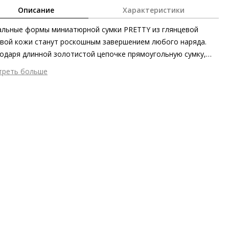
Описание
Характеристики
льные формы миниатюрной сумки PRETTY из глянцевой
вой кожи станут роскошным завершением любого наряда.
одаря длинной золотистой цепочке прямоугольную сумку,
шенную лаконичной пряжкой, можно как носить на плече, так
треть больше
рекидывать через него. Для создания ещё более эффектного
шний материал
Гладкая кожа
за обратите внимание на подходящие обувь и ремни из
тренний материал
Текстиль
екции.
ериал
Блестящая лакированная кожа телёнка
 застежки
Магнит
мер аксессуара
3 x 18 x 10 см
ота об окружающей среде
Материал верха отмечен
ификатом Leather Working Group
он
Осень/зима
ана изготовления
Италия
бенности
Экологичный продукт