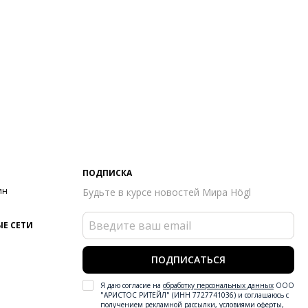
ПОДПИСКА
ин
Будьте в курсе новостей Мира Högl
Е СЕТИ
ПОДПИСАТЬСЯ
Я даю согласие на
обработку персональных данных
ООО
"АРИСТОС РИТЕЙЛ" (ИНН 7727741036) и соглашаюсь с
получением рекламной рассылки
,
условиями оферты
,