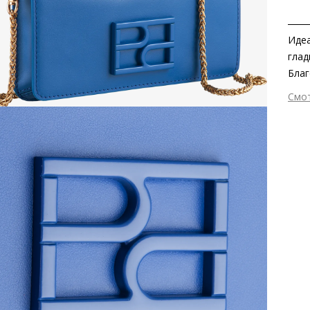
Идеа
глад
Благ
лако
Смо
пере
Вне
обра
Вну
данн
Мат
Вид
Раз
Заб
серт
Сез
Стр
Осо