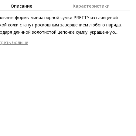
Описание
Характеристики
льные формы миниатюрной сумки PRETTY из глянцевой
кой кожи станут роскошным завершением любого наряда.
одаря длинной золотистой цепочке сумку, украшенную
ничной пряжкой, можно как носить на плече, так и
треть больше
кидывать через него. Хотите создать ещё более эффектный
шний материал
Гладкая кожа
з? Обратите внимание на подходящие обувь и ремни из
тренний материал
Текстиль
ой коллекции.
ериал
Изысканная кожа телёнка с глянцевым финишем
 застежки
Магнит
мер аксессуара
3 x 18 x 10 см
ота об окружающей среде
Материал верха отмечен
ификатом Leather Working Group
он
Осень/зима
ана изготовления
Италия
бенности
Экологичный продукт