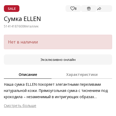
SALE
8
Сумка ELLEN
51414187600
Металлик
Нет в наличии
Эксклюзивно онлайн
Описание
Характеристики
Наша сумка ELLEN покоряет элегантными переливами
натуральной кожи. Прямоугольная сумка с тиснением под
крокодила – незаменимый в интригующих образах
аксессуар. Золотистая декоративная пряжка в форме
Смотреть больше
трензеля гармонично завершает образ. Благодаря
Внешний материал
Тиснёная кожа
карабинам широкий плечевой ремень можно снять,