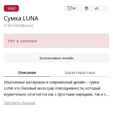
SALE
14
Сумка LUNA
71433100200
Белый
Нет в наличии
Эксклюзивно онлайн
Описание
Характеристики
Изысканные материалы и современный дизайн – сумка
LUNA это базовый аксессуар повседневности, который
изумительно сочетается как с простыми нарядами, так и с
более элегантными образами. Гладкая кожа
Смотреть больше
первоклассного качества имеет приятную и невероятно
Внешний материал
Гладкая кожа
мягкую текстуру с матовым финишем. Дизайн дополнен