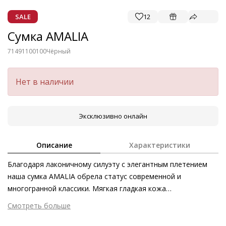
SALE
12
Сумка AMALIA
71491100100
Чёрный
Нет в наличии
Эксклюзивно онлайн
Описание
Характеристики
Благодаря лаконичному силуэту с элегантным плетением
наша сумка AMALIA обрела статус современной и
многогранной классики. Мягкая гладкая кожа
первоклассного качества мерцает спокойными переливами.
Смотреть больше
Практичная магнитная застёжка, а также дополнительный
Внешний материал
Гладкая кожа
съёмный карман держат содержимое этой вместительной