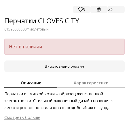
3
Перчатки GLOVES CITY
61590008800
Фиолетовый
Нет в наличии
Эксклюзивно онлайн
Описание
Характеристики
Перчатки из мягкой кожи – образец женственной
элегантности. Стильный лаконичный дизайн позволяет
легко и роскошно стилизовать подобный аксессуар,
который имеет все шансы стать вашим любимым в этом
Смотреть больше
сезоне. Будете ли вы подбирать наряды в тон или носить
Внешний материал
Гладкая кожа
перчатки в качестве контраста – модель GLOVES CITY будет