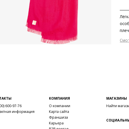
Лёгк
особ
плеч
Смо
Вне
Вну
Мат
Вид
Раз
Сез
Стр
Осо
ТАКТЫ
КОМПАНИЯ
МАГАЗИНЫ
Тем
00) 600-97-76
О компании
Найти магаз
актная информация
Карта сайта
Франшиза
СОЦИАЛЬНЫ
Карьера
B2B портал