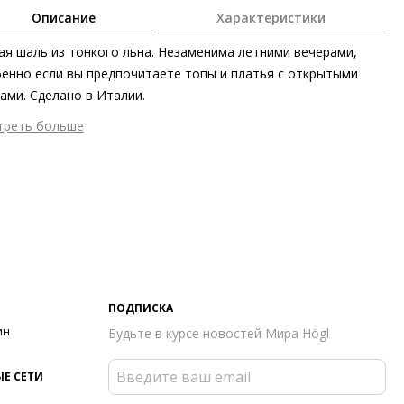
Описание
Характеристики
ая шаль из тонкого льна. Незаменима летними вечерами,
енно если вы предпочитаете топы и платья с открытыми
ами. Сделано в Италии.
треть больше
шний материал
Текстиль
тренний материал
Без подкладки
ериал
Ткань с грязеотталкивающим покрытием
 застежки
Без застёжки
мер аксессуара
70 x 190 см
он
Весна/лето
ана изготовления
Италия
бенности
Сделано в ЕС
ПОДПИСКА
а
Dolce Vita
ин
Будьте в курсе новостей Мира Högl
Е СЕТИ