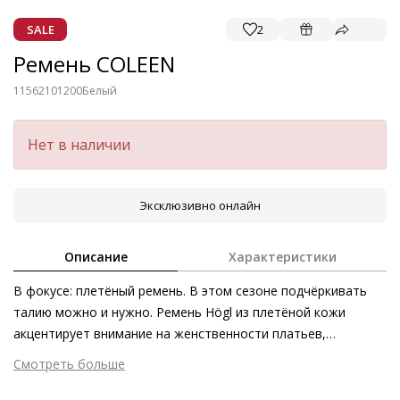
SALE
2
Ремень COLEEN
11562101200
Белый
Нет в наличии
Эксклюзивно онлайн
Описание
Характеристики
В фокусе: плетёный ремень. В этом сезоне подчёркивать
талию можно и нужно. Ремень Högl из плетёной кожи
акцентирует внимание на женственности платьев,
блейзеров и даже пальто. Аксессуар шириной 5,5 см,
Смотреть больше
изготовленный из телячьей кожи и украшенный золотистой
Внешний материал
Гладкая кожа
пряжкой – дополнение к капсульной коллекции WOVEN, куда