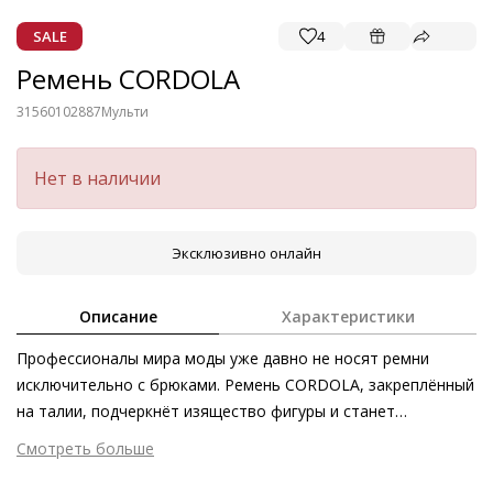
SALE
4
Ремень CORDOLA
31560102887
Мульти
Нет в наличии
Эксклюзивно онлайн
Описание
Характеристики
Профессионалы мира моды уже давно не носят ремни
исключительно с брюками. Ремень CORDOLA, закреплённый
на талии, подчеркнёт изящество фигуры и станет
превосходным дополнением к образам на основе объёмных
Смотреть больше
блейзеров и струящихся платьев. Съёмная пряжка
Внешний материал
Гладкая кожа
обеспечивает возможность самостоятельной регулировки