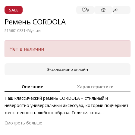
SALE
9
Ремень CORDOLA
51560108314
Мульти
Нет в наличии
Эксклюзивно онлайн
Описание
Характеристики
Наш классический ремень CORDOLA – стильный и
невероятно универсальный аксессуар, который подчеркнёт
женственность любого образа. Телячья кожа
премиального качества мягка и тактильно приятна.
Смотреть больше
Благодаря сочетанию цветов этот аксессуар станет
Внешний материал
Гладкая кожа
универсальным дополнением к вашим образам – ремень