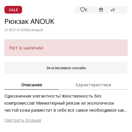
SALE
0
Рюкзак ANOUK
21455101600
Бежевый
Нет в наличии
Эксклюзивно онлайн
Описание
Характеристики
Однозначная элегантность! Женственность без
компромиссов! Миниатюрный рюкзак из экологически
чистой кожи разместит в себе всё самое необходимое как
для повседневности, так и для деловой жизни. Благодаря
Смотреть больше
лаконичному дизайну рюкзак также крайне универсален –
Внешний материал
Гладкая кожа
его можно носить с пальто и куртками самых