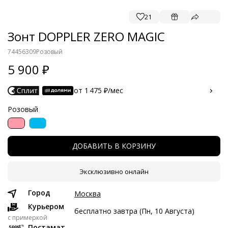
21
Зонт DOPPLER ZERO MAGIC
74456309
Розовый
5 900
от 1 475 ₽/мес
Розовый
Расчет носит предварительный характер. Финальная сумма
рассчитываются на этапе оплаты.
Частями с Яндекс Сплит
ДОБАВИТЬ В КОРЗИНУ
Краткосрочный Сплит с разбивкой платежей на 2 месяца.
Без скрытых платежей.
Эксклюзивно онлайн
Город
Москва
Платёж от 1 475 рублей в месяц
Курьером
бесплатно завтра (Пн, 10 Августа)
1 475 ₽ сейчас
c примеркой
Постамат