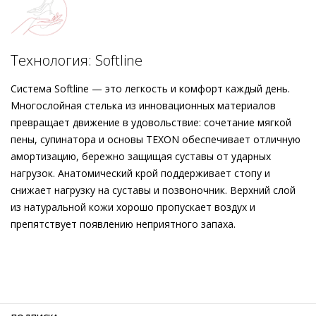
блочным каблуком. Технология Softline позволяет
поддерживать ощущение мягкого комфорта в каждом шаге.
Гибкие и лёгкие – чёрные балетки станут надёжными
спутниками вашей повседневности.
Технология: Softline
Система Softline — это легкость и комфорт каждый день.
Многослойная стелька из инновационных материалов
превращает движение в удовольствие: сочетание мягкой
пены, супинатора и основы TEXON обеспечивает отличную
амортизацию, бережно защищая суставы от ударных
нагрузок. Анатомический крой поддерживает стопу и
снижает нагрузку на суставы и позвоночник. Верхний слой
из натуральной кожи хорошо пропускает воздух и
препятствует появлению неприятного запаха.
Внешний материал
Лаковая кожа
Внутренний материал
Натуральная кожа
Материал
Мягкая глянцевая кожа ягнёнка с эффектом
смятости
Материал подошвы
Термопластичный полиуретан (TPU)