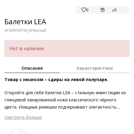
0
Балетки LEA
01009150100_N
Чёрный
Нет в наличии
Описание
Характеристики
Товар с нюансом – сдиры на левой полупаре.
Откройте для себя балетки LEA – стильную инвестицию из
глянцевой лакированной кожи классического чёрного
цвета. Изящные ремешки подчёркивают элегантность
силуэта Мэри Джейн, а пряжка позволяет индивидуально
Смотреть больше
отрегулировать модель в соответствии с формой стопы.
Женственное очарование модели дополнено округлым