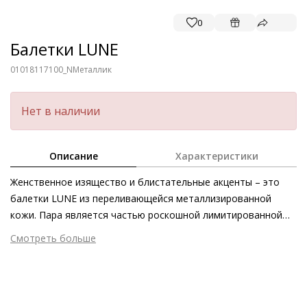
0
Балетки LUNE
01018117100_N
Металлик
Нет в наличии
Описание
Характеристики
Женственное изящество и блистательные акценты – это
балетки LUNE из переливающейся металлизированной
кожи. Пара является частью роскошной лимитированной
коллекции Vienna Edition, где классика сочетается с
Смотреть больше
современностью, прославляя традиционные австрийские
Внешний материал
Гладкая кожа
корни компании Högl. Балетки станут особенно
Внутренний материал
Натуральная кожа
выразительным дополнением к монохромным образам
Материал
Кожа козы, покрытая металлизированной
тёмных оттенков. Изысканные элементы в виде утончённых
фольгой