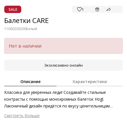
SALE
1
Балетки CARE
11000200200
Белый
Нет в наличии
Эксклюзивно онлайн
Описание
Характеристики
Классика для уверенных леди! Создавайте стильные
контрасты с помощью монохромных балеток Högl.
Лаконичный дизайн придётся по вкусу ценительницам
первоклассного качества и поклонницам женственной
Смотреть больше
элегантности. Обратите внимание, что крайне мягкая кожа,
Внешний материал
Гладкая кожа
использованная при производстве данной модели, была