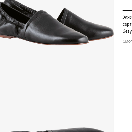
Захв
серт
безу
подк
Смо
прин
Вне
Бале
Вну
любо
Мат
Мат
Выс
Тип
Фор
Вид
Сез
Стр
Тем