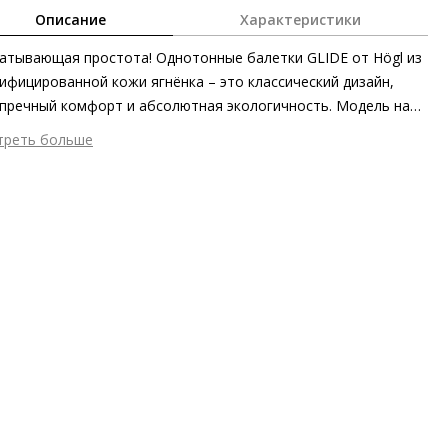
Описание
Характеристики
атывающая простота! Однотонные балетки GLIDE от Högl из
ифицированной кожи ягнёнка – это классический дизайн,
пречный комфорт и абсолютная экологичность. Модель на
ладке из дышащей кожи со вшитой эластичной лентой мягко
треть больше
имает форму ноги и обеспечивает превосходную посадку.
шний материал
Гладкая кожа
тки GLIDE – стильный и надёжный спутник практически в
тренний материал
Натуральная кожа
й ситуации.
ериал
изысканная кожа ягнёнка с матовым финишем
ериал подошвы
Натуральная кожа
ота каблука
10 мм
 каблука
Блочный каблук
ма мыса
Закругленный
 застежки
Без застёжки
он
Весна/лето
ана изготовления
Босния и Герцеговина
а
HÖGL CITY