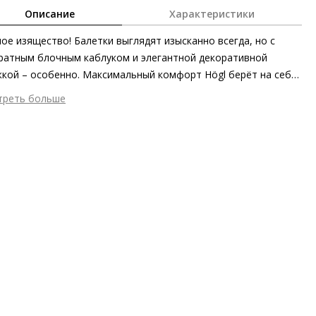
Описание
Характеристики
ое изящество! Балетки выглядят изысканно всегда, но с
ратным блочным каблуком и элегантной декоративной
кой – особенно. Максимальный комфорт Högl берёт на себя
дь модель полностью изготовлена из мягкой кожи ягнёнка с
треть больше
тым сертификатом качества и экологичности.
шний материал
Гладкая кожа
тренний материал
Натуральная кожа
ериал
Изысканная кожа ягнёнка первоклассного качества с
овым финишем
ериал подошвы
Синтетический полимер
ота каблука
25 мм
 каблука
Блочный каблук
ма мыса
Заострённый
 застежки
Без застёжки
ота об окружающей среде
Материалы верха, подкладки и
дных стелек отмечены сертификатами Leather Working Group,
ано в ЕС, подошва из частично переработанных материалов