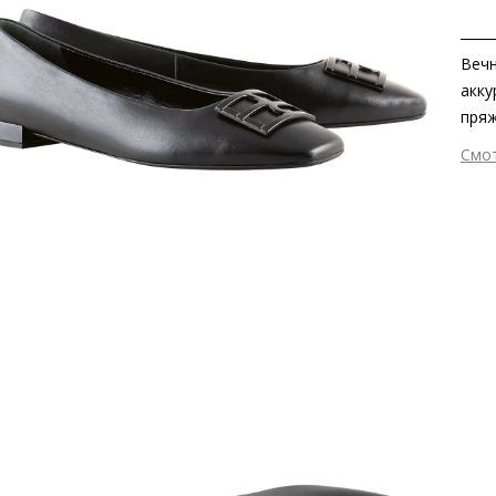
Вечн
акку
пряж
– ве
Смо
золо
Вне
Вну
Мат
мат
Мат
Выс
Тип
Фор
Вид
Заб
вкла
сдел