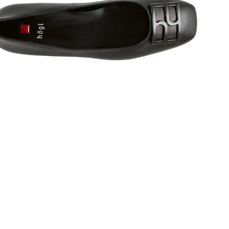
Сез
Стр
Осо