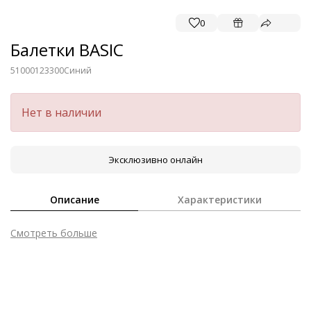
0
Балетки BASIC
51000123300
Синий
Нет в наличии
Эксклюзивно онлайн
Описание
Характеристики
Смотреть больше
Внешний материал
Велюровая кожа
Внутренний материал
Натуральная кожа
Материал
Кожа козы с изысканным вельветовым
финишем