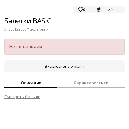
0
Балетки BASIC
51000129800
Фиолетовый
Нет в наличии
Эксклюзивно онлайн
Описание
Характеристики
Смотреть больше
Внешний материал
Велюровая кожа
Внутренний материал
Натуральная кожа
Материал
Кожа козы с изысканным вельветовым
финишем