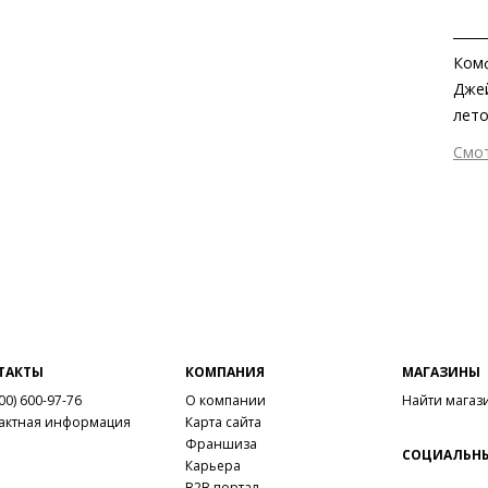
Комф
Джеи
лето
Благ
Смо
моде
Вне
Вну
Мат
Выс
Тип
Фор
Вид
Цве
ТАКТЫ
КОМПАНИЯ
МАГАЗИНЫ
Заб
00) 600-97-76
О компании
Найти магаз
вкла
актная информация
Карта сайта
мате
Франшиза
СОЦИАЛЬНЫ
Grou
Карьера
B2B портал