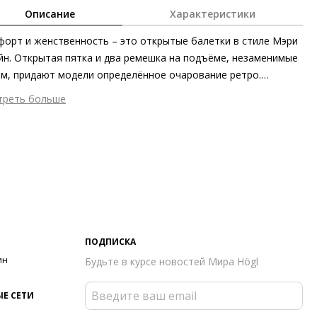
Описание
Характеристики
орт и женственность – это открытые балетки в стиле Мэри
̆н. Открытая пятка и два ремешка на подъёме, незаменимые
м, придают модели определённое очарование ретро.
одаря глянцевой коже ягнёнка с мелкозернистой текстурой
треть больше
ль GINGER выглядит невероятно изысканно.
шний материал
Гладкая кожа
тренний материал
Натуральная кожа
ериал подошвы
Синтетический полимер
ота каблука
15 мм
 каблука
Блочный каблук
ма мыса
Заострённый
 застежки
Ремешки
т фурнитуры
Розовый
ПОДПИСКА
ота об окружающей среде
Материалы подкладки и
ин
Будьте в курсе новостей Мира Högl
дных стелек отмечены сертификатами Leather Working Group,
риал верха отмечен золотым сертификатом Leather Working
Е СЕТИ
p