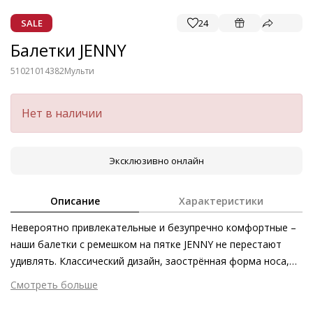
SALE
24
Балетки JENNY
51021014382
Мульти
Нет в наличии
Эксклюзивно онлайн
Описание
Характеристики
Невероятно привлекательные и безупречно комфортные –
наши балетки с ремешком на пятке JENNY не перестают
удивлять. Классический дизайн, заострённая форма носа,
изящный регулируемый ремешок на пятке, миниатюрный
Смотреть больше
блочный каблук, а также плавный переход цвета на
Внешний материал
Гладкая кожа
переливающейся металлизированной коже выглядят