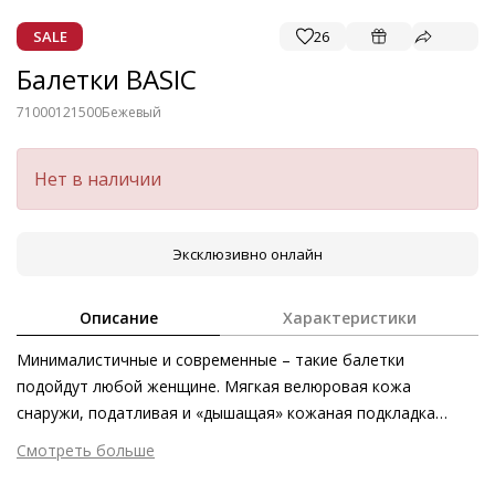
SALE
26
Балетки BASIC
71000121500
Бежевый
Нет в наличии
Эксклюзивно онлайн
Описание
Характеристики
Минималистичные и современные – такие балетки
подойдут любой женщине. Мягкая велюровая кожа
снаружи, податливая и «дышащая» кожаная подкладка
внутри – эта модель отличается безупречным качеством и
Смотреть больше
превосходным комфортом. Лучше всего такая пара
Внешний материал
Велюровая кожа
смотрится в комбинации с брюками и платьями длиной до