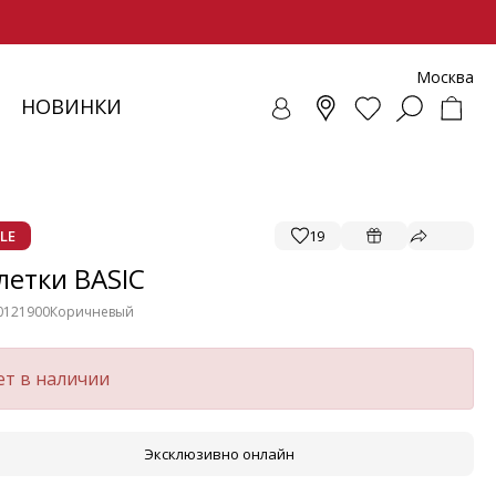
Москва
НОВИНКИ
СОВКИ
ЕНЧИ
СУАРЫ
ОЛЛЕКЦИЯ
ЛОФЕРЫ
РЕМНИ
ВЕТРОВКИ
SALE - ОБУВЬ
ЛЕТНИЕ МОДЕЛИ
БАЛЕТКИ И ЛОФЕРЫ
LE
19
летки BASIC
0121900
Коричневый
ет в наличии
Эксклюзивно онлайн