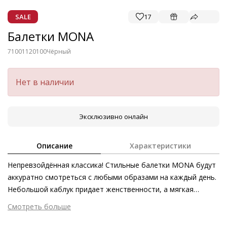
SALE
17
Балетки MONA
71001120100
Чёрный
Нет в наличии
Эксклюзивно онлайн
Описание
Характеристики
Непревзойдённая классика! Стильные балетки MONA будут
аккуратно смотреться с любыми образами на каждый день.
Небольшой каблук придает женственности, а мягкая
велюровая кожа и дышащая кожаная подкладка
Смотреть больше
обеспечивают комфорт на протяжении всего дня.
Внешний материал
Велюровая кожа