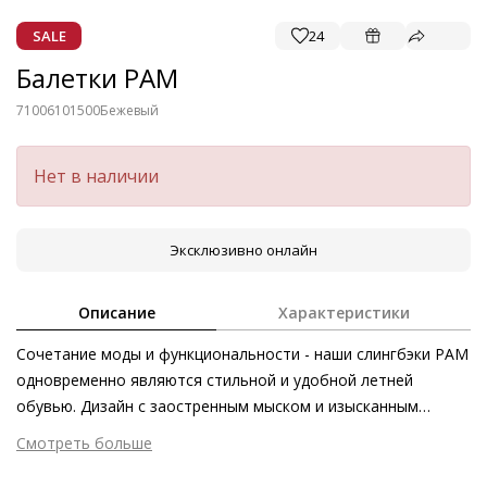
SALE
24
Балетки PAM
71006101500
Бежевый
Нет в наличии
Эксклюзивно онлайн
Описание
Характеристики
Сочетание моды и функциональности - наши слингбэки PAM
одновременно являются стильной и удобной летней
обувью. Дизайн с заостренным мыском и изысканным
вырезом соответствует духу времени. Широкий ремешок на
Смотреть больше
каблуке можно индивидуально отрегулировать в
Внешний материал
Гладкая кожа
соответствии с формой вашей ноги. Тонкая кожа и