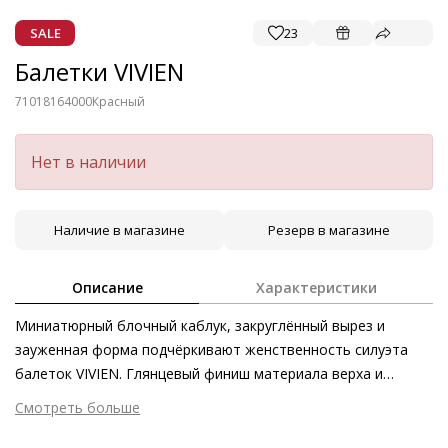
SALE
23
Балетки VIVIEN
71018164000
Красный
Нет в наличии
Наличие в магазине
Резерв в магазине
Описание
Характеристики
Миниатюрный блочный каблук, закруглённый вырез и
зауженная форма подчёркивают женственность силуэта
балеток VIVIEN. Глянцевый финиш материала верха и
классические оттенки позаботятся об эффектности вашего
Смотреть больше
образа – будь то на обеде с подругами или вечером в баре.
Внешний материал
Гладкая кожа
Благодаря высококачественной коже, полученной