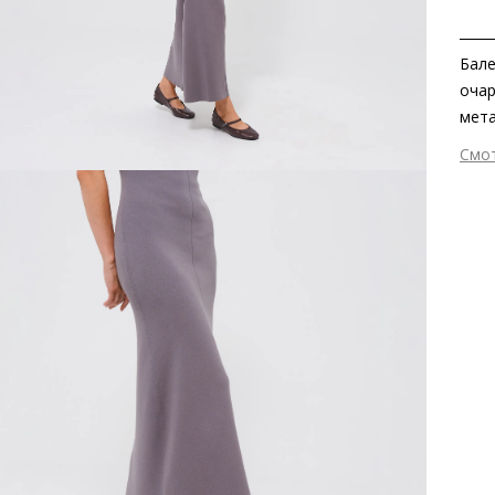
Бале
очар
мета
неве
Смо
подч
Вне
безу
Вну
кабл
Мат
мет
Мат
ско
Выс
Тип
Фор
Вид
Заб
вкла