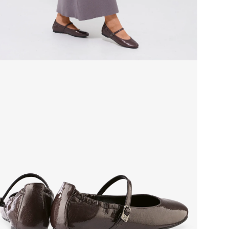
мате
Grou
Сез
Стр
Тем