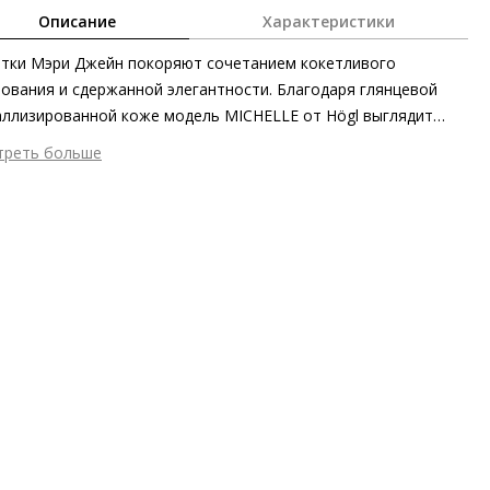
Описание
Характеристики
тки Мэри Джейн покоряют сочетанием кокетливого
ования и сдержанной элегантности. Благодаря глянцевой
ллизированной коже модель MICHELLE от Högl выглядит
роятно эффектно. Утончённые кожаные ремешки не только
треть больше
ёркивают выразительность силуэта, но и заботятся о
шний материал
Лаковая кожа
пречной посадке. Мягкая кожа и миниатюрный блочный
тренний материал
Натуральная кожа
ук также обеспечивают первоклассный уровень комфорта.
ериал
Мягкая лаковая кожа со слегка смятой текстурой и
аллизированным финишем
ериал подошвы
Резиновая подошва с защитой от
льжения
ота каблука
10 мм
 каблука
Блочный каблук
ма мыса
Круглый
 застежки
Пряжка
ота об окружающей среде
Материалы подкладки и
дных стелек отмечены сертификатами Leather Working Group,