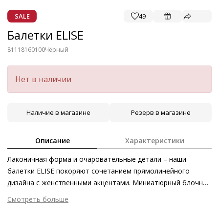
SALE
49
Балетки ELISE
81118160100
Чёрный
Нет в наличии
Наличие в магазине
Резерв в магазине
Описание
Характеристики
Лаконичная форма и очаровательные детали – наши
балетки ELISE покоряют сочетанием прямолинейного
дизайна с женственными акцентами. Миниатюрный блочный
каблук и заострённый силуэт современно освежают
Смотреть больше
классический силуэт 90-х, в то время как ремешки с
Внешний материал
Лаковая кожа
изящными пряжками выступают в качестве