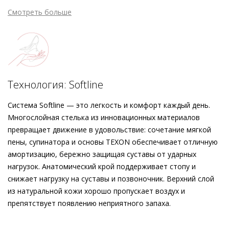
цветом, но также с алыми и пудровыми оттенками.
Смотреть больше
Классически женственные и комфортные босоножки станут
надёжным партнёром для множества летних образов. О
превосходном комфорте заботятся «дышащая» кожаная
подкладка и плоский каблук. Модель изготовлена этичными
методами на экологически безопасном производстве в
Европе.
Технология: Softline
Система Softline — это легкость и комфорт каждый день.
Многослойная стелька из инновационных материалов
превращает движение в удовольствие: сочетание мягкой
пены, супинатора и основы TEXON обеспечивает отличную
амортизацию, бережно защищая суставы от ударных
нагрузок. Анатомический крой поддерживает стопу и
снижает нагрузку на суставы и позвоночник. Верхний слой
из натуральной кожи хорошо пропускает воздух и
препятствует появлению неприятного запаха.
Внешний материал
Велюровая кожа
Внутренний материал
Натуральная кожа