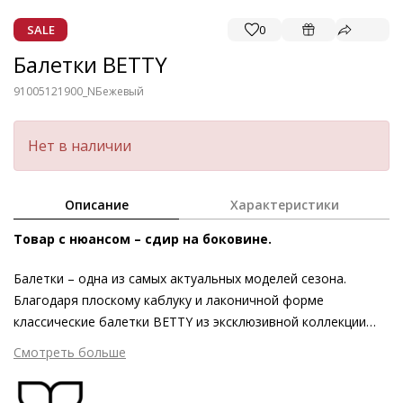
SALE
0
Балетки BETTY
91005121900_N
Бежевый
Нет в наличии
Описание
Характеристики
Товар с нюансом – сдир на боковине.
Балетки – одна из самых актуальных моделей сезона.
Благодаря плоскому каблуку и лаконичной форме
классические балетки BETTY из эксклюзивной коллекции
Högl Butterflight станут утончённым и невероятно
Смотреть больше
комфортным дополнением вашего образа. Выбирая эту
пару, изготовленную в традиционной технике «сакетто», вы