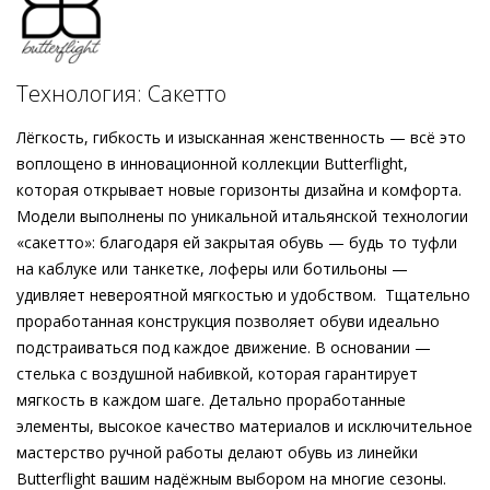
выбираете произведение обувного искусства высочайшего
уровня. Благодаря инновационной конструкции, основанной
на итальянской технологии, балетки обладают
чрезвычайной гибкостью и лёгкостью. Очаровательная
Технология: Сакетто
деталь – аккуратный бант в тон модели на закруглённом
носке. Мягкая летняя пара из роскошной велюровой кожи
Лёгкость, гибкость и изысканная женственность — всё это
доступна в чёрном и серо-коричневом тонах, а также в
воплощено в инновационной коллекции Butterflight,
оттенках пудры и голубого льда. Балетки на миниатюрном
которая открывает новые горизонты дизайна и комфорта.
каблуке, изготовленные этичными методами на
Модели выполнены по уникальной итальянской технологии
экологически безопасном производстве, дополнят образы
«сакетто»: благодаря ей закрытая обувь — будь то туфли
с джинсами, цветочными платьями, а также юбками миди
на каблуке или танкетке, лоферы или ботильоны —
на прогулках, в офисе и в отпуске.
удивляет невероятной мягкостью и удобством. Тщательно
проработанная конструкция позволяет обуви идеально
подстраиваться под каждое движение. В основании —
стелька с воздушной набивкой, которая гарантирует
мягкость в каждом шаге. Детально проработанные
элементы, высокое качество материалов и исключительное
мастерство ручной работы делают обувь из линейки
Butterflight вашим надёжным выбором на многие сезоны.